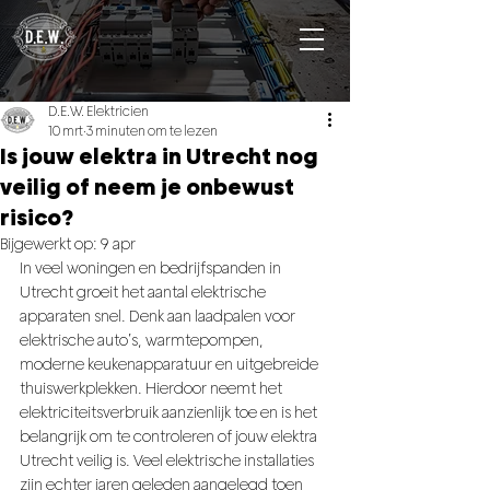
D.E.W. Elektricien
10 mrt
3 minuten om te lezen
Is jouw elektra in Utrecht nog
veilig of neem je onbewust
risico?
Bijgewerkt op:
9 apr
In veel woningen en bedrijfspanden in 
Utrecht groeit het aantal elektrische 
apparaten snel. Denk aan laadpalen voor 
elektrische auto’s, warmtepompen, 
moderne keukenapparatuur en uitgebreide 
thuiswerkplekken. Hierdoor neemt het 
elektriciteitsverbruik aanzienlijk toe en is het 
belangrijk om te controleren of jouw elektra 
Utrecht veilig is. Veel elektrische installaties 
zijn echter jaren geleden aangelegd toen 